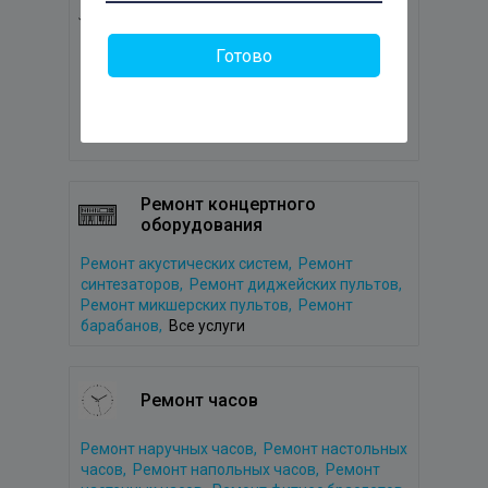
Ремонт садовой техники
Готово
Ремонт газонокосилок,
Ремонт бензопил,
Ремонт аэраторов,
Ремонт триммеров,
Ремонт мотокос,
Все услуги
Ремонт концертного
оборудования
Ремонт акустических систем,
Ремонт
синтезаторов,
Ремонт диджейских пультов,
Ремонт микшерских пультов,
Ремонт
барабанов,
Все услуги
Ремонт часов
Ремонт наручных часов,
Ремонт настольных
часов,
Ремонт напольных часов,
Ремонт